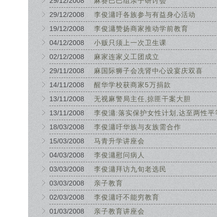
29/12/2008
麻赛巴巴组亲子研讨会
29/12/2008
李俊滽吁各族参与有益身心活动
19/12/2008
李俊滽赞扬商家推动学前教育
04/12/2008
小贩只须上一次卫生课
02/12/2008
麻家连家义工团成立
29/11/2008
麻国际狮子会冼肾中心设宴庆双喜
14/11/2008
醒华学校获商家5万捐款
13/11/2008
无视麻警局主任,掠匪干案大胆
13/11/2008
李俊滽:落实保护女性计划,达至两性平
18/03/2008
李俊滽吁华族与友族需合作
15/03/2008
马青升学讲座会
04/03/2008
李俊滽慰问病人
03/03/2008
李俊滽拜访九旬老选民
03/03/2008
亲子教育
02/03/2008
李俊滽吁不能穷教育
01/03/2008
亲子教育讲座会